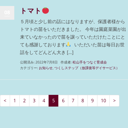
トマト
08
５月頃と少し前の話にはなりますが、保護者様から
トマトの苗をいただきました。 今年は園庭菜園が出
来ていなかったので苗を譲っていただけたことにと
ても感謝しております
いただいた苗は毎日お世
話をしてどんどん大き […]
公開済み: 2022年7月8日
作成者:
松山手をつなぐ育成会
カテゴリー:
お知らせ
,
つくしステップ（放課後等デイサービス）
<
1
2
3
4
5
6
7
8
9
10
>