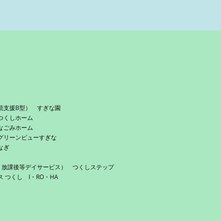
続支援B型） すぎな園
つくしホーム
なごみホーム
グリーンビューすぎな
なぎ
・放課後等デイサービス） つくしステップ
つくし I・RO・HA