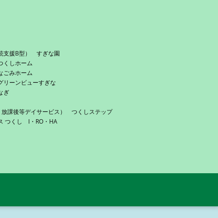
続支援B型） すぎな園
つくしホーム
なごみホーム
グリーンビューすぎな
なぎ
・放課後等デイサービス） つくしステップ
つくし I・RO・HA