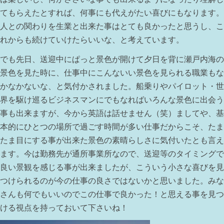
てもらえたとすれば、何事にも代えがたい喜びにもなります。
人との関わりを生業と出来た事はとても良かったと思うし、こ
れからも続けていけたらいいな、と考えています。
でも先日、送迎中にぱっと景色が開けて夕日を背に瀬戸内海の
景色を見た時に、仕事中にこんないい景色を見られる職業もな
かなかないな、と気付かされました。船乗りやパイロット・世
界を駆け巡るビジネスマンにでもなればいろんな景色に出会う
事も出来ますが、今から英語は話せません（笑）ましてや、基
本的にひとつの場所で過ごす時間が多い仕事だからこそ、たま
たま目にする事が出来た景色の素晴らしさに気付いたとも言え
ます。今は勤務先が通所事業所なので、送迎等のタイミングで
良い景観を感じる事が出来ましたが、こういう小さな喜びを見
つけられるのが今の仕事の良さではないかと思いました。みな
さんも何でもいいのでこの仕事で良かった！と思える事を見つ
ける視点を持っておいて下さいね！