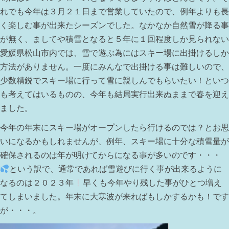
れでも今年は３月２１日まで営業していたので、例年よりも長
く楽しむ事が出来たシーズンでした。なかなか自然雪が降る事
が無く、ましてや積雪となると５年に１回程度しか見られない
愛媛県松山市内では、雪で遊ぶ為にはスキー場に出掛けるしか
方法がありません。一度にみんなで出掛ける事は難しいので、
少数精鋭でスキー場に行って雪に親しんでもらいたい！といつ
も考えてはいるものの、今年も結局実行出来ぬままで春を迎え
ました。
今年の年末にスキー場がオープンしたら行けるのでは？とお思
いになるかもしれませんが、例年、スキー場に十分な積雪量が
確保されるのは年が明けてからになる事が多いのです・・・
という訳で、通常であれば雪遊びに行く事が出来るように
なるのは２０２３年
早くも今年やり残した事がひとつ増え
てしまいました。年末に大寒波が来ればもしかするかも！です
が・・・。