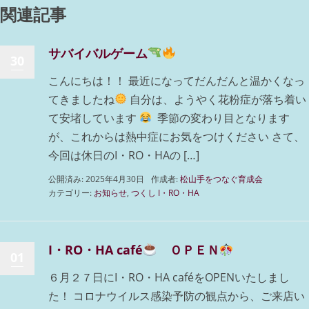
関連記事
サバイバルゲーム
30
こんにちは！！ 最近になってだんだんと温かくなっ
てきましたね
自分は、ようやく花粉症が落ち着い
て安堵しています
季節の変わり目となります
が、これからは熱中症にお気をつけください さて、
今回は休日のI・RO・HAの […]
公開済み: 2025年4月30日
作成者:
松山手をつなぐ育成会
カテゴリー:
お知らせ
,
つくし I・RO・HA
I・RO・HA café
ＯＰＥＮ
01
６月２７日にI・RO・HA caféをOPENいたしまし
た！ コロナウイルス感染予防の観点から、ご来店い