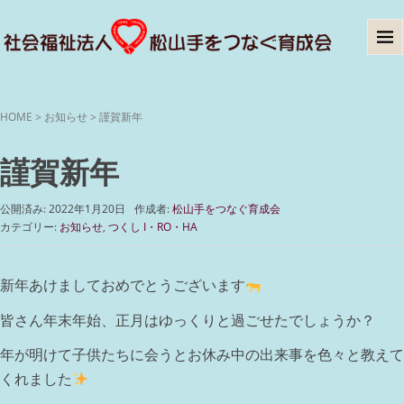
HOME
>
お知らせ
>
謹賀新年
謹賀新年
公開済み: 2022年1月20日
作成者:
松山手をつなぐ育成会
カテゴリー:
お知らせ
,
つくし I・RO・HA
新年あけましておめでとうございます
皆さん年末年始、正月はゆっくりと過ごせたでしょうか？
年が明けて子供たちに会うとお休み中の出来事を色々と教えて
くれました