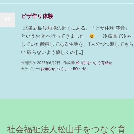
ピザ作り体験
02
北条鹿島渡船場の近くにある、『ピザ体験 澪音』
というお店 へ行ってきました
冷蔵庫で冷や
していた醗酵してある生地を、1人分づつ渡してもら
い 破らないよう優しくの […]
公開済み: 2025年6月2日
作成者:
松山手をつなぐ育成会
カテゴリー:
お知らせ
,
つくし I・RO・HA
社会福祉法人松山手をつなぐ育