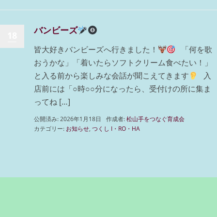
バンビーズ
18
皆大好きバンビーズへ行きました！
「何を歌
おうかな」「着いたらソフトクリーム食べたい！」
と入る前から楽しみな会話が聞こえてきます
入
店前には「○時○○分になったら、受付けの所に集ま
ってね […]
公開済み: 2026年1月18日
作成者:
松山手をつなぐ育成会
カテゴリー:
お知らせ
,
つくし I・RO・HA