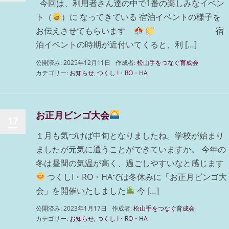
今回は、利用者さん達の中で1番の楽しみなイベン
ト（
）に なってきている 宿泊イベントの様子を
お伝えさせてもらいます
宿
泊イベントの時期が近付いてくると、利 […]
公開済み: 2025年12月11日
作成者:
松山手をつなぐ育成会
カテゴリー:
お知らせ
,
つくし I・RO・HA
お正月ビンゴ大会
17
１月も気づけば中旬となりましたね。学校が始まり
ましたが元気に通うことができていますか。 今年の
冬は昼間の気温が高く、過ごしやすいなと感じます
つくしI・RO・HAでは冬休みに「お正月ビンゴ大
会」を開催いたしました
今 […]
公開済み: 2023年1月17日
作成者:
松山手をつなぐ育成会
カテゴリー:
お知らせ
,
つくし I・RO・HA