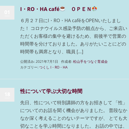
I・RO・HA café
ＯＰＥＮ
01
６月２７日にI・RO・HA caféをOPENいたしまし
た！ コロナウイルス感染予防の観点から、ご来店い
ただくお客様の集中を避けるため、前後半で営業の
時間帯を分けておりました。ありがたいことにどの
時間帯も満席となり、職員 […]
公開済み: 2021年7月1日
作成者:
松山手をつなぐ育成会
カテゴリー:
つくし I・RO・HA
性について学ぶ大切な時間
18
先日、性について特別講師の方をお招きして 「性」
についてのお話を聞く機会がありました。 普段なか
なか深く考えることのないテーマですが、 とても大
切なことを学ぶ時間になりました。 お話の中では、