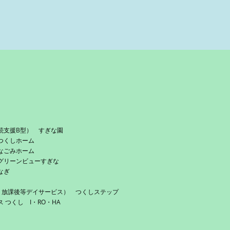
続支援B型） すぎな園
つくしホーム
なごみホーム
グリーンビューすぎな
なぎ
・放課後等デイサービス） つくしステップ
つくし I・RO・HA