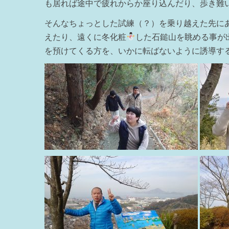
も居れば途中で疲れからか座り込んだり、歩き難
そんなちょっとした試練（？）を乗り越えた先に
えたり、遠くに冬化粧
した石鎚山を眺める事が
を預けてくる方を、いかに転ばないように誘導す