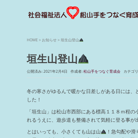
HOME
>
お知らせ
>
垣生山登山
垣生山登山
公開済み: 2021年2月4日
作成者:
松山手をつなぐ育成会
カテゴリ
冬の寒さがゆるんで暖かな日差しがある日には、
した！
「垣生山」は松山市西部にある標高１１８ｍ程の
れるうえに、遊歩道も整備されて気軽に登る事が
とはいっても、小さくても山は山
！急勾配や滑