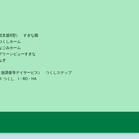
続支援B型） すぎな園
つくしホーム
なごみホーム
グリーンビューすぎな
なぎ
・放課後等デイサービス） つくしステップ
つくし I・RO・HA